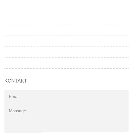
Gesunde Schule
Gesunde Kita
Movemed
Akademie
Entwicklungen
SOS-MADAGASKIDS
KONTAKT