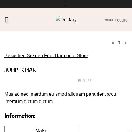
€
0.00
0
items
/
Click to enlarge
Besuchen Sie den Feel Harmonie-Store
JUMPERMAN
EUR 489
Mus ac nec interdum euismod aliquam parturient arcu
interdum dictum dictum
Information:
Maße
–