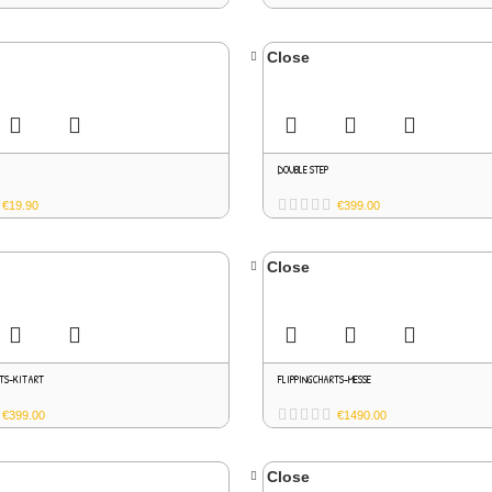
Close
DOUBLE STEP
€
19.90
€
399.00
Close
RTS-KITART
FLIPPINGCHARTS-MESSE
€
399.00
€
1490.00
Close