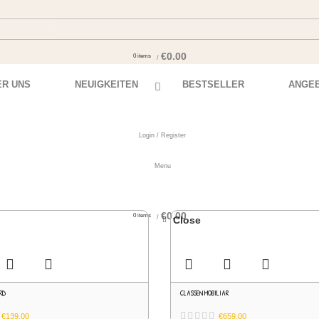
€
0.00
0
items
/
0
ER UNS
NEUIGKEITEN
BESTSELLER
ANGE
Login / Register
Menu
€
0.00
0
items
/
Close
RD
CLASSEN MOBILIAR
€
139.00
€
659.00