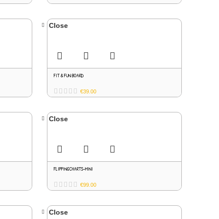
Close
FIT & FUN BOARD
€
39.00
Close
FLIPPINGCHARTS-MINI
€
99.00
Close