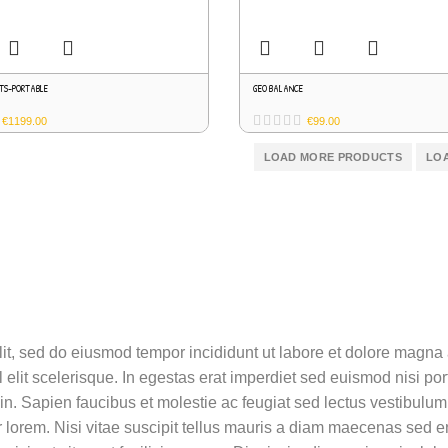
TS-PORTABLE
GEO BALANCE
€
1199.00
€
99.00
LOAD MORE PRODUCTS
LOA
lit, sed do eiusmod tempor incididunt ut labore et dolore magna 
it scelerisque. In egestas erat imperdiet sed euismod nisi porta
roin. Sapien faucibus et molestie ac feugiat sed lectus vestibulu
lorem. Nisi vitae suscipit tellus mauris a diam maecenas sed eni