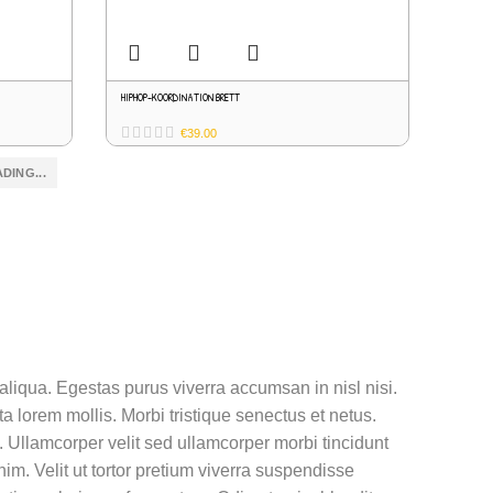
HIPHOP-KOORDINATION BRETT
€
39.00
DING...
aliqua. Egestas purus viverra accumsan in nisl nisi.
 lorem mollis. Morbi tristique senectus et netus.
m. Ullamcorper velit sed ullamcorper morbi tincidunt
m. Velit ut tortor pretium viverra suspendisse