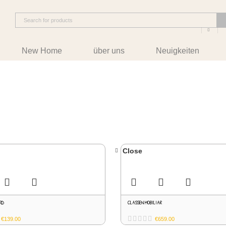
New Home
über uns
Neuigkeiten
Close
RD
CLASSEN MOBILIAR
€
139.00
€
659.00