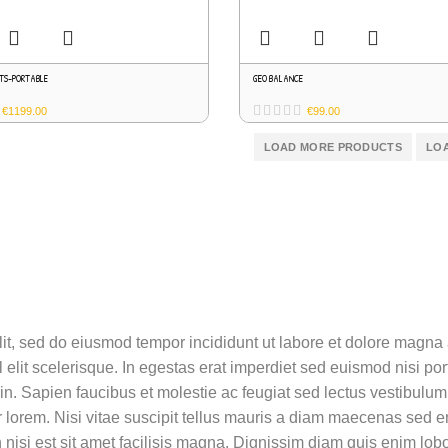
TS-PORTABLE
GEO BALANCE
€
1199.00
€
99.00
LOAD MORE PRODUCTS
LOA
lit, sed do eiusmod tempor incididunt ut labore et dolore magna 
it scelerisque. In egestas erat imperdiet sed euismod nisi porta
roin. Sapien faucibus et molestie ac feugiat sed lectus vestibulu
lorem. Nisi vitae suscipit tellus mauris a diam maecenas sed eni
n nisi est sit amet facilisis magna. Dignissim diam quis enim lob