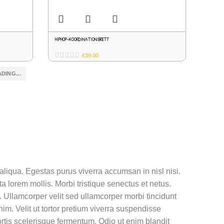
HIPHOP-KOORDINATION BRETT
€
39.00
DING...
aliqua. Egestas purus viverra accumsan in nisl nisi.
 lorem mollis. Morbi tristique senectus et netus.
m. Ullamcorper velit sed ullamcorper morbi tincidunt
m. Velit ut tortor pretium viverra suspendisse
ortis scelerisque fermentum. Odio ut enim blandit