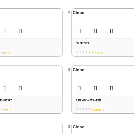
Close
DOUBLE STEP
€
19.90
€
399.00
Close
RTS-KITART
FLIPPINGCHARTS-MESSE
€
399.00
€
1490.00
Close