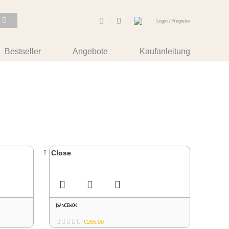
0
0
Login / Register
Bestseller
Angebote
Kaufanleitung
Close
DANCEWOK
€
265.00