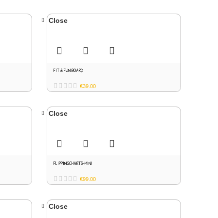
Close
FIT & FUN BOARD
€
39.00
Close
FLIPPINGCHARTS-MINI
€
99.00
Close