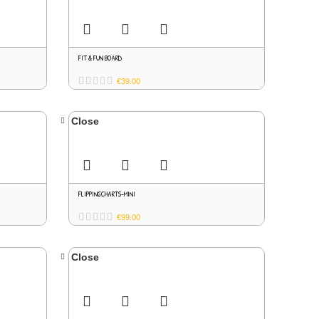
FIT & FUN BOARD
€
39.00
Close
FLIPPINGCHARTS-MINI
€
99.00
Close