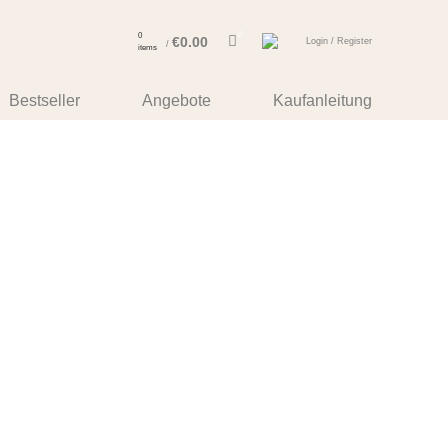
0
0
€
0.00
Login / Register
/
items
Bestseller
Angebote
Kaufanleitung