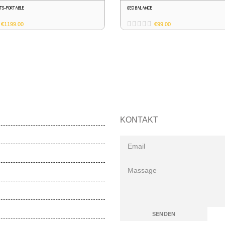
TS-PORTABLE
GEO BALANCE
€
1199.00
€
99.00
KONTAKT