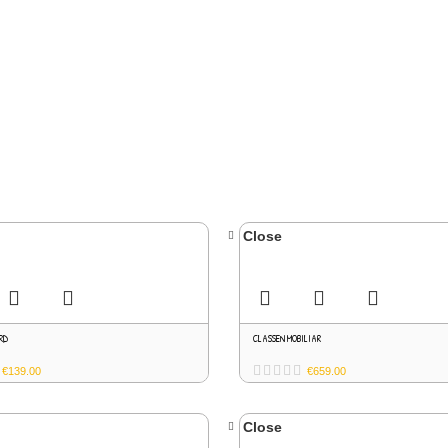
Close
RD
CLASSEN MOBILIAR
€
139.00
€
659.00
Close