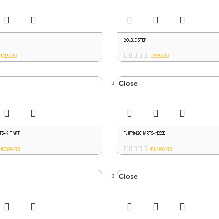
DOUBLE STEP
€
19.90
€
399.00
Close
RTS-KITART
FLIPPINGCHARTS-MESSE
€
399.00
€
1490.00
Close