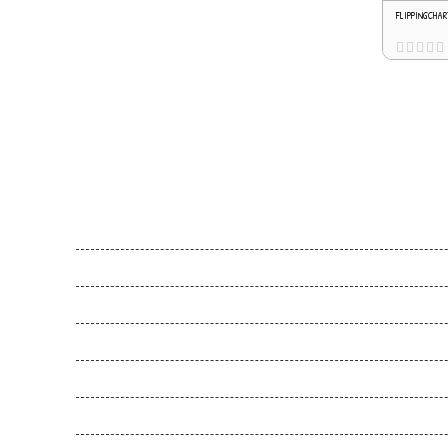
FLIPPINGCHAR
Feel Harmonie
Gesunde Schule
Gesunde Kita
Movemed
Akademie
Entwicklungen