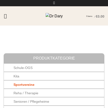
€
0.00
0
items
/
PRODUKTKATEGORIE
Schule-OGS
Kita
Sportvereine
Reha / Therapie
Senioren / Pflegeheime