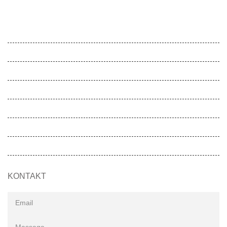
Feel Harmonie
Gesunde Schule
Gesunde Kita
Movemed
Akademie
Entwicklungen
SOS-MADAGASKIDS
KONTAKT