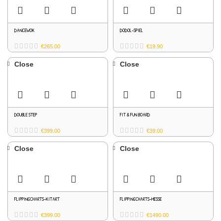
DANCEWOK
DODOL-SPIEL
€
265.00
€
19.90
Close
Close
DOUBLE STEP
FIT & FUN BOARD
€
399.00
€
39.00
Close
Close
FLIPPINGCHARTS-KITART
FLIPPINGCHARTS-MESSE
€
399.00
€
1490.00