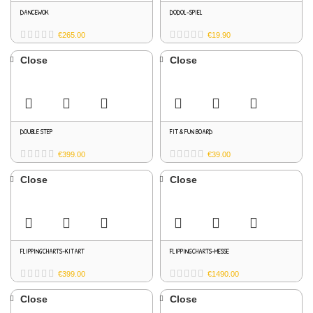
DANCEWOK
DODOL-SPIEL
€
265.00
€
19.90
Close
Close
DOUBLE STEP
FIT & FUN BOARD
€
399.00
€
39.00
Close
Close
FLIPPINGCHARTS-KITART
FLIPPINGCHARTS-MESSE
€
399.00
€
1490.00
Close
Close