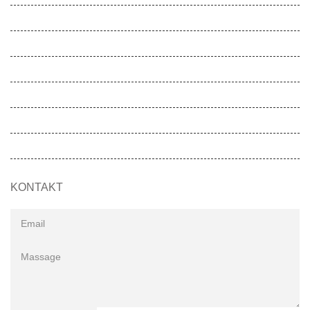
Gesunde Schule
Gesunde Kita
Movemed
Akademie
Entwicklungen
SOS-MADAGASKIDS
KONTAKT