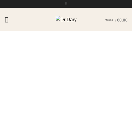
€
0.00
0
items
/