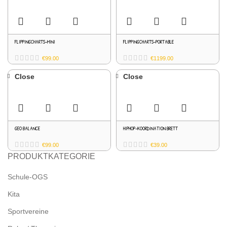
FLIPPINGCHARTS-MINI
FLIPPINGCHARTS-PORTABLE
€
99.00
€
1199.00
Close
Close
GEO BALANCE
HIPHOP-KOORDINATION BRETT
€
99.00
€
39.00
PRODUKTKATEGORIE
Schule-OGS
Kita
Sportvereine