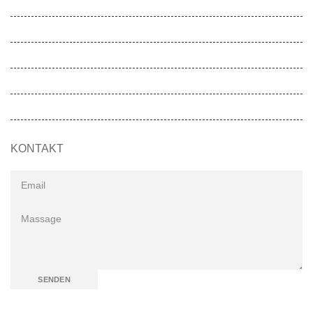
Gesunde Kita
Movemed
Akademie
Entwicklungen
SOS-MADAGASKIDS
KONTAKT