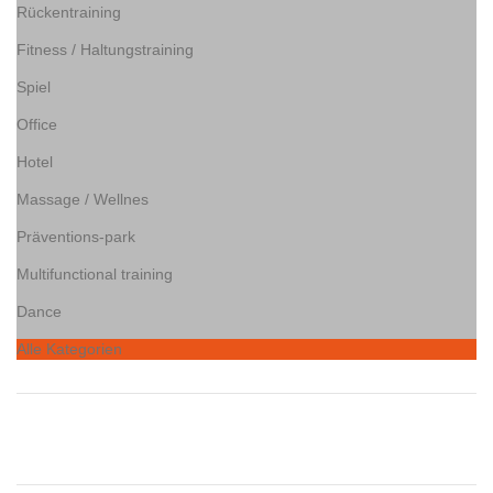
Rückentraining
Fitness / Haltungstraining
Spiel
Office
Hotel
Massage / Wellnes
Präventions-park
Multifunctional training
Dance
Alle Kategorien