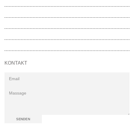
Gesunde Kita
Movemed
Akademie
Entwicklungen
SOS-MADAGASKIDS
KONTAKT