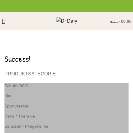
€
0.00
/
0
items
Start typing to see posts you are looking for.
Donation Form Success
HOME
DONATION FORM SUCCESS
Success!
PRODUKTKATEGORIE
Schule-OGS
Kita
Sportvereine
Reha / Therapie
Senioren / Pflegeheime