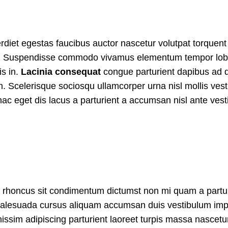
iet egestas faucibus auctor nascetur volutpat torquent p
us. Suspendisse commodo vivamus elementum tempor lobor
is in.
Lacinia consequat
congue parturient dapibus ad 
m. Scelerisque sociosqu ullamcorper urna nisl mollis v
ac eget dis lacus a parturient a accumsan nisl ante vest
que rhoncus sit condimentum dictumst non mi quam a partu
lesuada cursus aliquam accumsan duis vestibulum imper
ssim adipiscing parturient laoreet turpis massa nascetu