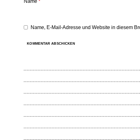
Name
*
Name, E-Mail-Adresse und Website in diesem Br
Feel Harmonie
Gesunde Schule
Gesunde Kita
Movemed
Akademie
Entwicklungen
SOS-MADAGASKIDS