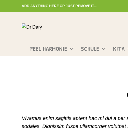
ADD ANYTHING HERE OR JUST REMOVE IT…
Start typing to see posts you are looking for.
FEEL HARMONIE
SCHULE
KITA
Blog
HOME
DESIGN TRENDS
Vivamus enim sagittis aptent hac mi dui a per
sodales. Dignissim fusce ullamcorper volutpat ha