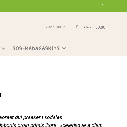
€
0.00
Login / Register
0
items
/
SOS-MADAGASKIDS
n
aoreet dui praesent sodales
obortis proin primis litora. Scelerisque a diam