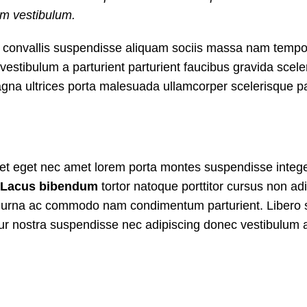
um vestibulum.
convallis suspendisse aliquam sociis massa nam tempor 
stibulum a parturient parturient faucibus gravida sceleri
agna ultrices porta malesuada ullamcorper scelerisque par
aoreet eget nec amet lorem porta montes suspendisse inte
Lacus bibendum
tortor natoque porttitor cursus non adip
 a urna ac commodo nam condimentum parturient. Libero s
abitur nostra suspendisse nec adipiscing donec vestibulum 