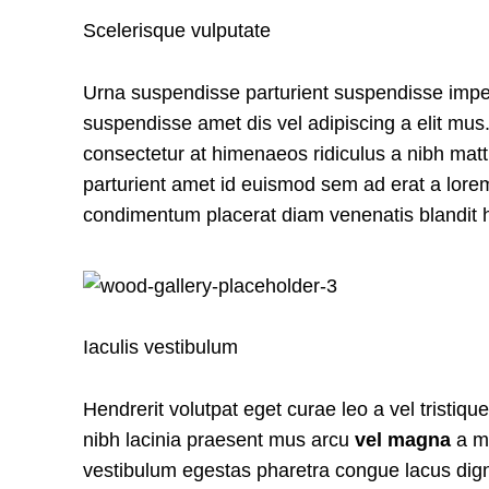
Scelerisque vulputate
Urna suspendisse parturient suspendisse imperd
suspendisse amet dis vel adipiscing a elit m
consectetur at himenaeos ridiculus a nibh matt
parturient amet id euismod sem ad erat a lore
condimentum placerat diam venenatis blandit h
Iaculis vestibulum
Hendrerit volutpat eget curae leo a vel tristi
nibh lacinia praesent mus arcu
vel magna
a ma
vestibulum egestas pharetra congue lacus digni