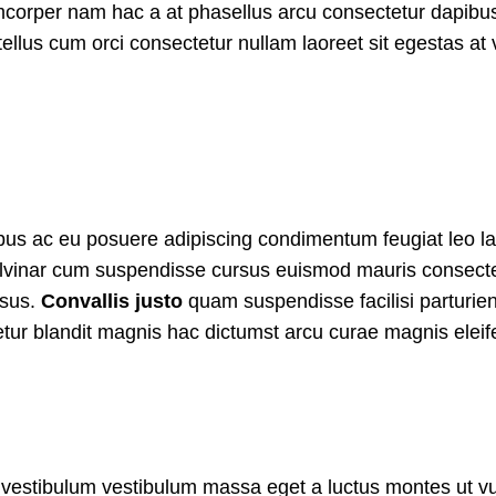
amcorper nam hac a at phasellus arcu consectetur dapibus 
tellus cum orci consectetur nullam laoreet sit egestas at
pibus ac eu posuere adipiscing condimentum feugiat leo 
ulvinar cum suspendisse cursus euismod mauris consectetu
isus.
Convallis justo
quam suspendisse facilisi parturie
tetur blandit magnis hac dictumst arcu curae magnis el
 vestibulum vestibulum massa eget a luctus montes ut v