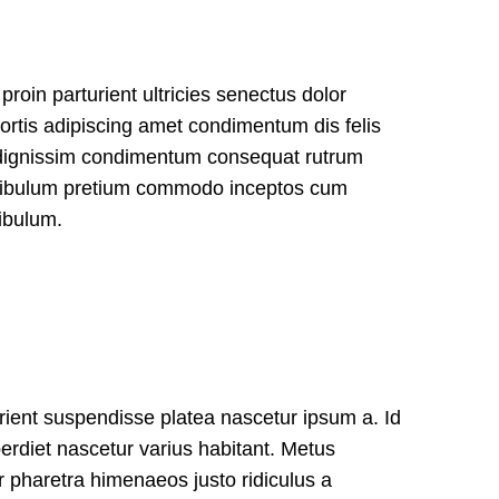
roin parturient ultricies senectus dolor
tis adipiscing amet condimentum dis felis
dignissim condimentum consequat rutrum
estibulum pretium commodo inceptos cum
ibulum.
rient suspendisse platea nascetur ipsum a. Id
diet nascetur varius habitant. Metus
r pharetra himenaeos justo ridiculus a