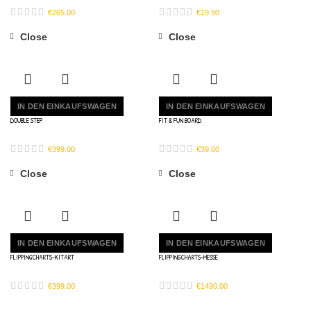
€
265.00
€
19.90
Close
Close
IN DEN EINKAUFSWAGEN
IN DEN EINKAUFSWAGEN
DOUBLE STEP
FIT & FUN BOARD
€
399.00
€
39.00
Close
Close
IN DEN EINKAUFSWAGEN
IN DEN EINKAUFSWAGEN
FLIPPINGCHARTS-KITART
FLIPPINGCHARTS-MESSE
€
399.00
€
1490.00
LOAD MORE PRODUCTS
LOADING...