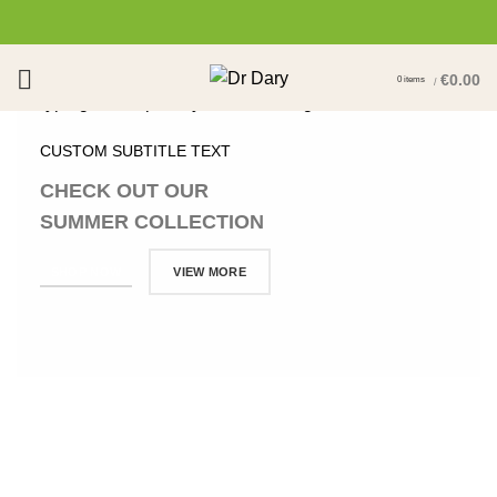
€
0.00
0
items
/
Start typing to see posts you are looking for.
CUSTOM SUBTITLE TEXT
CHECK OUT OUR
SUMMER COLLECTION
SHOP NOW
VIEW MORE